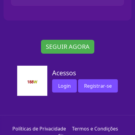
SEGUIR AGORA
Acessos
Login
Registrar-se
Políticas de Privacidade
Termos e Condições