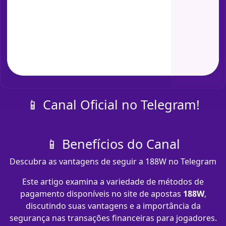
📱 Canal Oficial no Telegram!
📱 Benefícios do Canal
Descubra as vantagens de seguir a 188W no Telegram
Este artigo examina a variedade de métodos de
pagamento disponíveis no site de apostas
188W
,
discutindo suas vantagens e a importância da
segurança nas transações financeiras para jogadores.