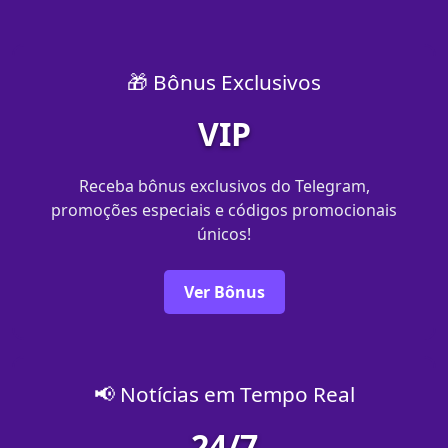
🎁 Bônus Exclusivos
VIP
Receba bônus exclusivos do Telegram,
promoções especiais e códigos promocionais
únicos!
Ver Bônus
📢 Notícias em Tempo Real
24/7