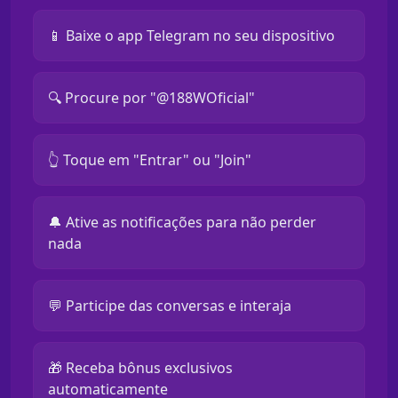
📱 Baixe o app Telegram no seu dispositivo
🔍 Procure por "@188WOficial"
👆 Toque em "Entrar" ou "Join"
🔔 Ative as notificações para não perder
nada
💬 Participe das conversas e interaja
🎁 Receba bônus exclusivos
automaticamente