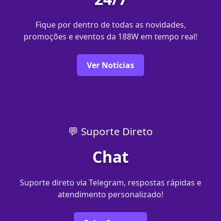
Fique por dentro de todas as novidades,
promoções e eventos da 188W em tempo real!
Ver Notícias
💬 Suporte Direto
Chat
Suporte direto via Telegram, respostas rápidas e
atendimento personalizado!