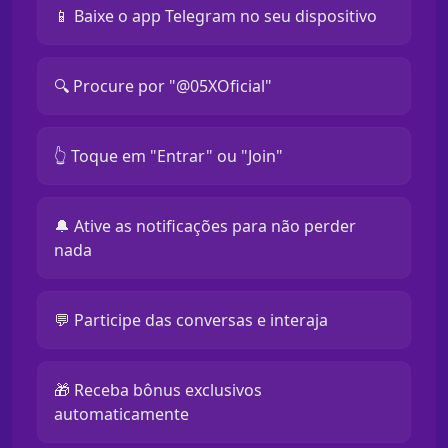
📱 Baixe o app Telegram no seu dispositivo
🔍 Procure por "@05XOficial"
👆 Toque em "Entrar" ou "Join"
🔔 Ative as notificações para não perder
nada
💬 Participe das conversas e interaja
🎁 Receba bônus exclusivos
automaticamente