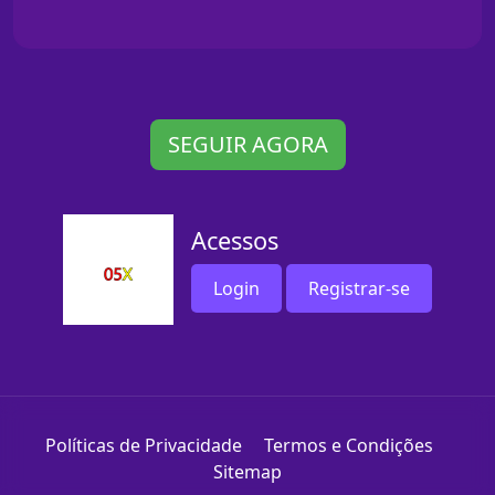
SEGUIR AGORA
Acessos
Login
Registrar-se
Políticas de Privacidade
Termos e Condições
Sitemap