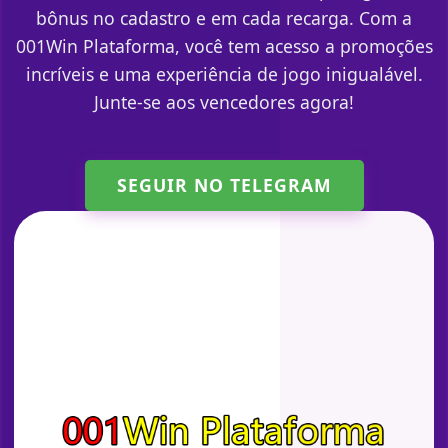
bônus no cadastro e em cada recarga. Com a
001Win Plataforma, você tem acesso a promoções
incríveis e uma experiência de jogo inigualável.
Junte-se aos vencedores agora!
SEGUIR NO TELEGRAM