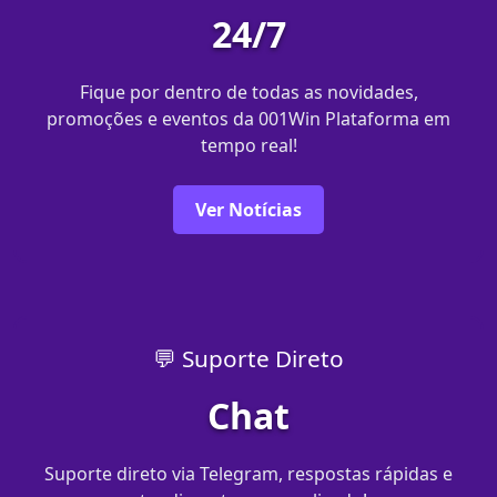
24/7
Fique por dentro de todas as novidades,
promoções e eventos da 001Win Plataforma em
tempo real!
Ver Notícias
💬 Suporte Direto
Chat
Suporte direto via Telegram, respostas rápidas e