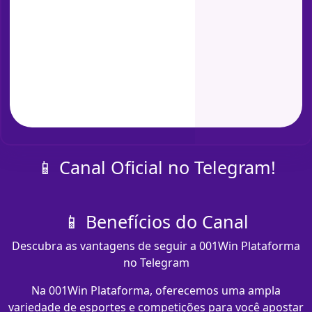
📱 Canal Oficial no Telegram!
📱 Benefícios do Canal
Descubra as vantagens de seguir a 001Win Plataforma
no Telegram
Na 001Win Plataforma, oferecemos uma ampla
variedade de esportes e competições para você apostar