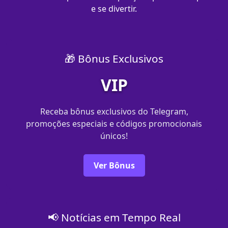
e se divertir.
🎁 Bônus Exclusivos
VIP
Receba bônus exclusivos do Telegram,
promoções especiais e códigos promocionais
únicos!
Ver Bônus
📢 Notícias em Tempo Real